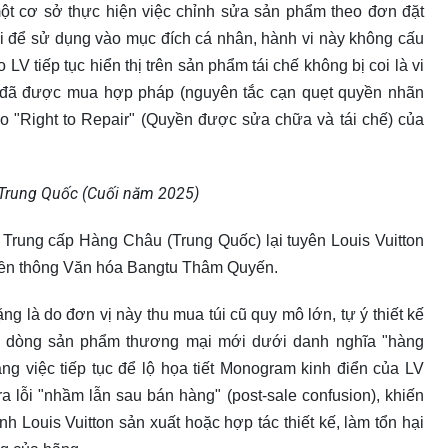
một cơ sở thực hiện việc chỉnh sửa sản phẩm theo đơn đặt
úi để sử dụng vào mục đích cá nhân, hành vi này không cấu
LV tiếp tục hiển thị trên sản phẩm tái chế không bị coi là vi
ũ đã được mua hợp pháp (nguyên tắc cạn quẹt quyền nhãn
ào "Right to Repair" (Quyền được sửa chữa và tái chế) của
i Trung Quốc (Cuối năm 2025)
Trung cấp Hàng Châu (Trung Quốc) lại tuyên Louis Vuitton
uyền thông Văn hóa Bangtu Thâm Quyến.
ng là do đơn vị này thu mua túi cũ quy mô lớn, tự ý thiết kế
một dòng sản phẩm thương mại mới dưới danh nghĩa "hàng
ng việc tiếp tục để lộ họa tiết Monogram kinh điển của LV
 lỗi "nhầm lẫn sau bán hàng" (post-sale confusion), khiến
h Louis Vuitton sản xuất hoặc hợp tác thiết kế, làm tổn hại