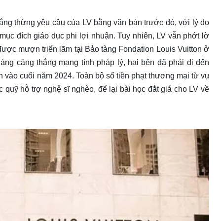
hẳng thừng yêu cầu của LV bằng văn bản trước đó, với lý do
mục đích giáo dục phi lợi nhuận. Tuy nhiên, LV vẫn phớt lờ
được mượn triển lãm tại Bảo tàng Fondation Louis Vuitton ở
áng căng thẳng mang tính pháp lý, hai bên đã phải đi đến
 án vào cuối năm 2024. Toàn bộ số tiền phạt thương mại từ vụ
quỹ hỗ trợ nghệ sĩ nghèo, để lại bài học đắt giá cho LV về