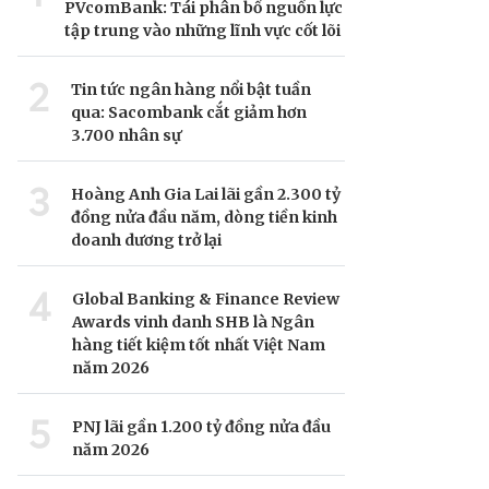
PVcomBank: Tái phân bổ nguồn lực
tập trung vào những lĩnh vực cốt lõi
2
Tin tức ngân hàng nổi bật tuần
qua: Sacombank cắt giảm hơn
3.700 nhân sự
3
Hoàng Anh Gia Lai lãi gần 2.300 tỷ
đồng nửa đầu năm, dòng tiền kinh
doanh dương trở lại
4
Global Banking & Finance Review
Awards vinh danh SHB là Ngân
hàng tiết kiệm tốt nhất Việt Nam
năm 2026
5
PNJ lãi gần 1.200 tỷ đồng nửa đầu
năm 2026