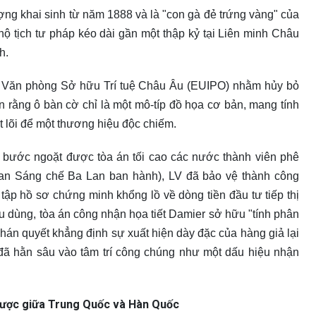
ng khai sinh từ năm 1888 và là "con gà đẻ trứng vàng" của
hộ tịch tư pháp kéo dài gần một thập kỷ tại Liên minh Châu
h.
lên Văn phòng Sở hữu Trí tuệ Châu Âu (EUIPO) nhằm hủy bỏ
ận rằng ô bàn cờ chỉ là một mô-típ đồ họa cơ bản, mang tính
t lõi để một thương hiệu độc chiếm.
h bước ngoặt được tòa án tối cao các nước thành viên phê
uan Sáng chế Ba Lan ban hành), LV đã bảo vệ thành công
ập hồ sơ chứng minh khổng lồ về dòng tiền đầu tư tiếp thị
u dùng, tòa án công nhận họa tiết Damier sở hữu "tính phân
 Phán quyết khẳng định sự xuất hiện dày đặc của hàng giả lại
 đã hằn sâu vào tâm trí công chúng như một dấu hiệu nhận
ngược giữa Trung Quốc và Hàn Quốc