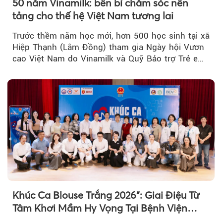
50 năm Vinamilk: bền bỉ chăm sóc nền
tảng cho thế hệ Việt Nam tương lai
Trước thềm năm học mới, hơn 500 học sinh tại xã
Hiệp Thạnh (Lâm Đồng) tham gia Ngày hội Vươn
cao Việt Nam do Vinamilk và Quỹ Bảo trợ Trẻ em
Việt Nam tổ chức...
Khúc Ca Blouse Trắng 2026": Giai Điệu Từ
Tâm Khơi Mầm Hy Vọng Tại Bệnh Viện
Bạch Mai Cơ Sở Ninh Bình