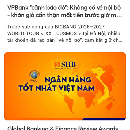
Theo tudonghoangaynay
VPBank “cảnh báo đỏ”: Không có vé nội bộ
- khán giả cẩn thận mất tiền trước giờ mở
bán
Trước sức nóng của BIGBANG 2026–2027
WORLD TOUR < XX : COSMOS > tại Hà Nội, nhiều
tài khoản đã rao bán “vé nội bộ”, cam kết giữ chỗ
đẹp với mức giá cao...
Global Banking & Finance Review Awards