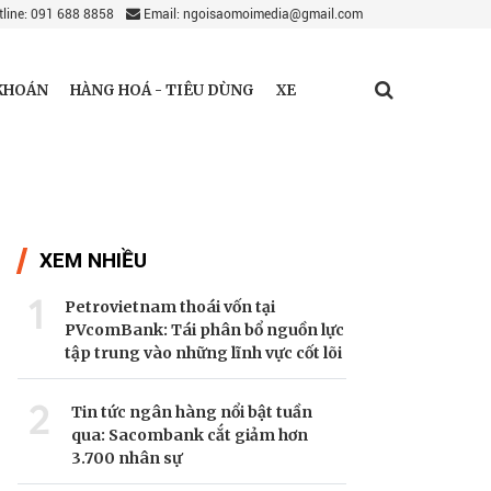
line: 091 688 8858
Email: ngoisaomoimedia@gmail.com
KHOÁN
HÀNG HOÁ - TIÊU DÙNG
XE
XEM NHIỀU
1
Petrovietnam thoái vốn tại
PVcomBank: Tái phân bổ nguồn lực
tập trung vào những lĩnh vực cốt lõi
2
Tin tức ngân hàng nổi bật tuần
qua: Sacombank cắt giảm hơn
3.700 nhân sự