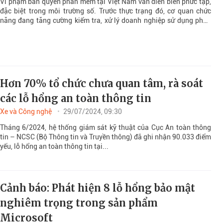
Vi phạm bản quyền phần mềm tại Việt Nam vẫn diễn biến phức tạp,
đặc biệt trong môi trường số. Trước thực trạng đó, cơ quan chức
năng đang tăng cường kiểm tra, xử lý doanh nghiệp sử dụng phần
mềm không bản quyền và các hành vi phát tán nội dung vi phạm.
Hơn 70% tổ chức chưa quan tâm, rà soát
các lỗ hổng an toàn thông tin
Xe và Công nghệ
29/07/2024, 09:30
Tháng 6/2024, hệ thống giám sát kỹ thuật của Cục An toàn thông
tin – NCSC (Bộ Thông tin và Truyền thông) đã ghi nhận 90.033 điểm
yếu, lỗ hổng an toàn thông tin tại...
Cảnh báo: Phát hiện 8 lỗ hổng bảo mật
nghiêm trọng trong sản phẩm
Microsoft