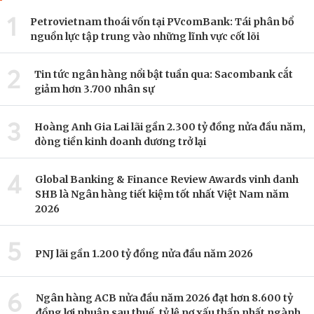
1
Petrovietnam thoái vốn tại PVcomBank: Tái phân bổ
nguồn lực tập trung vào những lĩnh vực cốt lõi
2
Tin tức ngân hàng nổi bật tuần qua: Sacombank cắt
giảm hơn 3.700 nhân sự
3
Hoàng Anh Gia Lai lãi gần 2.300 tỷ đồng nửa đầu năm,
dòng tiền kinh doanh dương trở lại
4
Global Banking & Finance Review Awards vinh danh
SHB là Ngân hàng tiết kiệm tốt nhất Việt Nam năm
2026
5
PNJ lãi gần 1.200 tỷ đồng nửa đầu năm 2026
6
Ngân hàng ACB nửa đầu năm 2026 đạt hơn 8.600 tỷ
đồng lợi nhuận sau thuế, tỷ lệ nợ xấu thấp nhất ngành