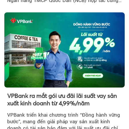
Ngân hàng TMCP Quốc Dân (NCB) hợp tác cùng
Sun Group kiến tạo...
VPBank ra mắt gói ưu đãi lãi suất vay sản
xuất kinh doanh từ 4,99%/năm
VPBank triển khai chương trình “Đồng hành vững
bước”, mang đến giải pháp vay sản xuất kinh
doanh có tài sản bảo đảm với lãi suất ưu đãi chỉ