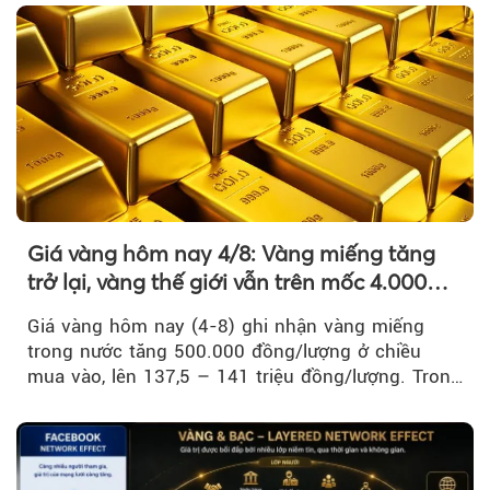
Giá vàng hôm nay 4/8: Vàng miếng tăng
trở lại, vàng thế giới vẫn trên mốc 4.000
USD/ounce
Giá vàng hôm nay (4-8) ghi nhận vàng miếng
trong nước tăng 500.000 đồng/lượng ở chiều
mua vào, lên 137,5 – 141 triệu đồng/lượng. Trong
khi đó, giá vàng thế giới giảm nhẹ nhưng vẫn duy
trì trên ngưỡng 4.000 USD/ounce.