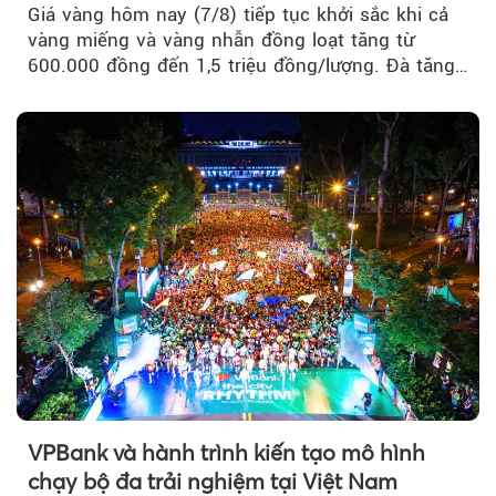
Giá vàng hôm nay (7/8) tiếp tục khởi sắc khi cả
vàng miếng và vàng nhẫn đồng loạt tăng từ
600.000 đồng đến 1,5 triệu đồng/lượng. Đà tăng
của thị trường trong nước được hỗ trợ bởi giá
vàng thế giới bứt phá lên mức cao nhất trong
một tháng.
VPBank và hành trình kiến tạo mô hình
chạy bộ đa trải nghiệm tại Việt Nam