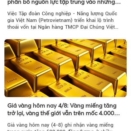
phân bổ nguồn lực tập trung vào những
lĩnh vực cốt lõi
Việc Tập đoàn Công nghiệp - Năng lượng Quốc
gia Việt Nam (Petrovietnam) triển khai lộ trình
thoái vốn tại Ngân hàng TMCP Đại Chúng Việt
Nam là bước đi trong quá trình cơ cấu...
Giá vàng hôm nay 4/8: Vàng miếng tăng
trở lại, vàng thế giới vẫn trên mốc 4.000
USD/ounce
Giá vàng hôm nay (4-8) ghi nhận vàng miếng