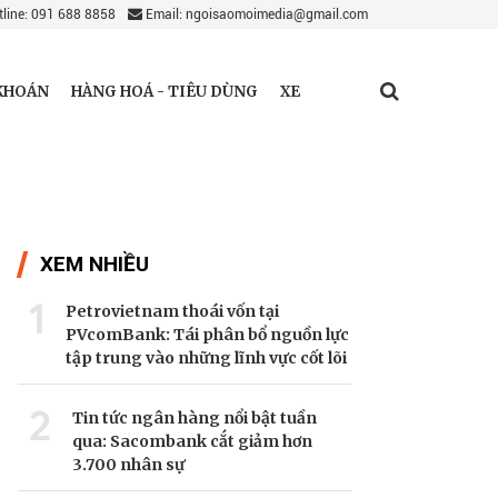
line: 091 688 8858
Email: ngoisaomoimedia@gmail.com
KHOÁN
HÀNG HOÁ - TIÊU DÙNG
XE
XEM NHIỀU
1
Petrovietnam thoái vốn tại
PVcomBank: Tái phân bổ nguồn lực
tập trung vào những lĩnh vực cốt lõi
2
Tin tức ngân hàng nổi bật tuần
qua: Sacombank cắt giảm hơn
3.700 nhân sự