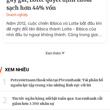
sạch hơn 44% vốn
Doanh nghiệp
Năm 2012, cuộc chiến Bibica và Lotte bắt đầu khi
đề nghị đổi tên Bibica thành Lotte - Bibica của
nhà đầu tư ngoại không thành. Cũng trong giai
đoạn này, để tránh bị Lotte thâu tóm, Bibica quyết
định bắt tay với PAN và bán 35% cổ phần để làm
đối trọng với Lotte trong việc phát triển Công ty.
Xem thêm
XEM NHIỀU
1
Petrovietnam thoái vốn tại PVcomBank: Tái phân bổ
nguồn lực tập trung vào những lĩnh vực cốt lõi
2
Tin tức ngân hàng nổi bật tuần qua: Sacombank cắt
giảm hơn 3.700 nhân sự