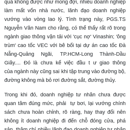
quả không được như mong đợi, nhiều doanh nghiệp
làm mất vốn nhà nước, lãnh đạo doanh nghiệp
vướng vào vòng lao lý. Tình trạng này, PGS.TS
Nguyễn Văn Nam cho rằng, có thể thấy rất rõ trong
ngành giao thông vận tải với 'cục nợ' Vinashin; 'ông
trùm' cao tốc VEC với bê bối tại dự án cao tốc Đà
Nẵng-Quảng Ngãi, TP.HCM-Long Thành-Dầu
Giây.... Đó là chưa kể việc đầu t ư giao thông
của ngành này cũng sai khi tập trung vào đường bộ,
đường không mà bỏ rơi đường sắt, đường thủy.
Trong khi đó, doanh nghiệp tư nhân chưa được
quan tâm đúng mức, phải tự bơi, lại vướng chính
sách chưa hoàn chỉnh, rõ ràng, hay thay đổi nên
không ít doanh nghiệp đi đến chỗ đóng cửa, phá
sản, thậm chí nhiều lãnh đạo doanh nghiệp tư nhân