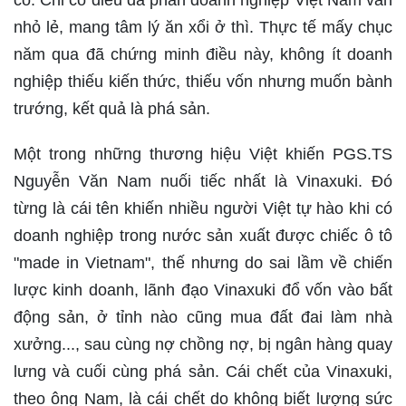
có. Chỉ có điều đa phần doanh nghiệp Việt Nam vẫn
nhỏ lẻ, mang tâm lý ăn xổi ở thì. Thực tế mấy chục
năm qua đã chứng minh điều này, không ít doanh
nghiệp thiếu kiến thức, thiếu vốn nhưng muốn bành
trướng, kết quả là phá sản.
Một trong những thương hiệu Việt khiến PGS.TS
Nguyễn Văn Nam nuối tiếc nhất là Vinaxuki. Đó
từng là cái tên khiến nhiều người Việt tự hào khi có
doanh nghiệp trong nước sản xuất được chiếc ô tô
"made in Vietnam", thế nhưng do sai lầm về chiến
lược kinh doanh, lãnh đạo Vinaxuki đổ vốn vào bất
động sản, ở tỉnh nào cũng mua đất đai làm nhà
xưởng..., sau cùng nợ chồng nợ, bị ngân hàng quay
lưng và cuối cùng phá sản. Cái chết của Vinaxuki,
theo ông Nam, là cái chết do không biết lượng sức