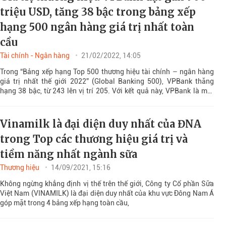
triệu USD, tăng 38 bậc trong bảng xếp
hạng 500 ngân hàng giá trị nhất toàn
cầu
Tài chính - Ngân hàng
21/02/2022, 14:05
Trong “Bảng xếp hạng Top 500 thương hiệu tài chính – ngân hàng
giá trị nhất thế giới 2022” (Global Banking 500), VPBank thăng
hạng 38 bậc, từ 243 lên vị trí 205. Với kết quả này, VPBank là một
trong số ít ngân hàng Việt Nam được Brand Finance đánh giá tăng
trưởng vượt trội.
Vinamilk là đại diện duy nhất của ĐNA
trong Top các thương hiệu giá trị và
tiềm năng nhất ngành sữa
Thương hiệu
14/09/2021, 15:16
Không ngừng khẳng định vị thế trên thế giới, Công ty Cổ phần Sữa
Việt Nam (VINAMILK) là đại diện duy nhất của khu vực Đông Nam Á
góp mặt trong 4 bảng xếp hạng toàn cầu,