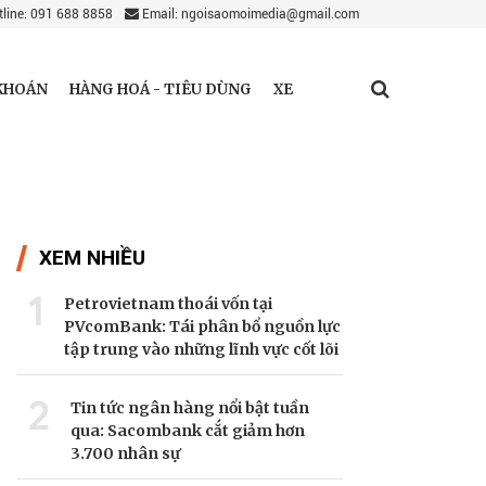
line: 091 688 8858
Email: ngoisaomoimedia@gmail.com
KHOÁN
HÀNG HOÁ - TIÊU DÙNG
XE
XEM NHIỀU
1
Petrovietnam thoái vốn tại
PVcomBank: Tái phân bổ nguồn lực
tập trung vào những lĩnh vực cốt lõi
2
Tin tức ngân hàng nổi bật tuần
qua: Sacombank cắt giảm hơn
3.700 nhân sự