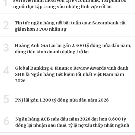
1
Petrovietnam thoái vốn tại PVcomBank: Tái phân bổ
nguồn lực tập trung vào những lĩnh vực cốt lõi
2
Tin tức ngân hàng nổi bật tuần qua: Sacombank cắt
giảm hơn 3.700 nhân sự
3
Hoàng Anh Gia Lai lãi gần 2.300 tỷ đồng nửa đầu năm,
dòng tiền kinh doanh dương trở lại
4
Global Banking & Finance Review Awards vinh danh
SHB là Ngân hàng tiết kiệm tốt nhất Việt Nam năm
2026
5
PNJ lãi gần 1.200 tỷ đồng nửa đầu năm 2026
6
Ngân hàng ACB nửa đầu năm 2026 đạt hơn 8.600 tỷ
đồng lợi nhuận sau thuế, tỷ lệ nợ xấu thấp nhất ngành