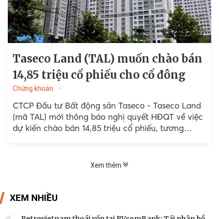
Taseco Land (TAL) muốn chào bán
14,85 triệu cổ phiếu cho cổ đông
Chứng khoán
CTCP Đầu tư Bất động sản Taseco - Taseco Land
(mã TAL) mới thông báo nghị quyết HĐQT về việc
dự kiến chào bán 14,85 triệu cổ phiếu, tương
đương 5% số lượng cổ phiếu...
Xem thêm
XEM NHIỀU
Petrovietnam thoái vốn tại PVcomBank: Tái phân bổ