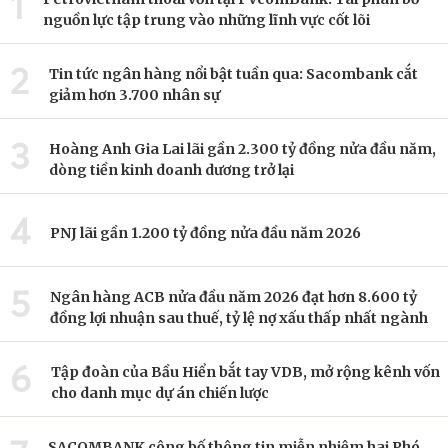
1
nguồn lực tập trung vào những lĩnh vực cốt lõi
2
Tin tức ngân hàng nổi bật tuần qua: Sacombank cắt
giảm hơn 3.700 nhân sự
3
Hoàng Anh Gia Lai lãi gần 2.300 tỷ đồng nửa đầu năm,
dòng tiền kinh doanh dương trở lại
4
PNJ lãi gần 1.200 tỷ đồng nửa đầu năm 2026
5
Ngân hàng ACB nửa đầu năm 2026 đạt hơn 8.600 tỷ
đồng lợi nhuận sau thuế, tỷ lệ nợ xấu thấp nhất ngành
6
Tập đoàn của Bầu Hiển bắt tay VDB, mở rộng kênh vốn
cho danh mục dự án chiến lược
SACOMBANK công bố thông tin miễn nhiệm hai Phó