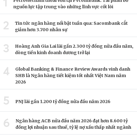
1
Petrovietnam thoái vốn tại PVcomBank: Tái phân bổ
nguồn lực tập trung vào những lĩnh vực cốt lõi
2
Tin tức ngân hàng nổi bật tuần qua: Sacombank cắt
giảm hơn 3.700 nhân sự
3
Hoàng Anh Gia Lai lãi gần 2.300 tỷ đồng nửa đầu năm,
dòng tiền kinh doanh dương trở lại
4
Global Banking & Finance Review Awards vinh danh
SHB là Ngân hàng tiết kiệm tốt nhất Việt Nam năm
2026
5
PNJ lãi gần 1.200 tỷ đồng nửa đầu năm 2026
6
Ngân hàng ACB nửa đầu năm 2026 đạt hơn 8.600 tỷ
đồng lợi nhuận sau thuế, tỷ lệ nợ xấu thấp nhất ngành