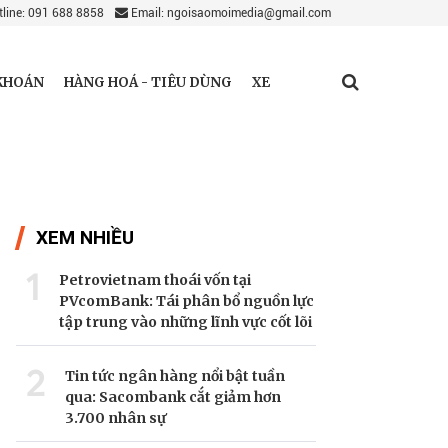
line: 091 688 8858
Email: ngoisaomoimedia@gmail.com
KHOÁN
HÀNG HOÁ - TIÊU DÙNG
XE
XEM NHIỀU
1
Petrovietnam thoái vốn tại
PVcomBank: Tái phân bổ nguồn lực
tập trung vào những lĩnh vực cốt lõi
2
Tin tức ngân hàng nổi bật tuần
qua: Sacombank cắt giảm hơn
3.700 nhân sự