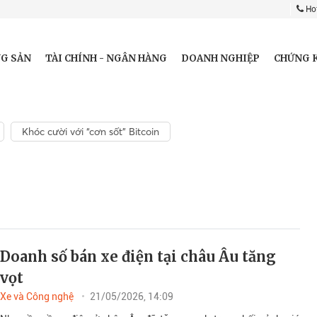
Hot
G SẢN
TÀI CHÍNH - NGÂN HÀNG
DOANH NGHIỆP
CHỨNG 
Khóc cười với “cơn sốt” Bitcoin
Doanh số bán xe điện tại châu Âu tăng
vọt
Xe và Công nghệ
21/05/2026, 14:09