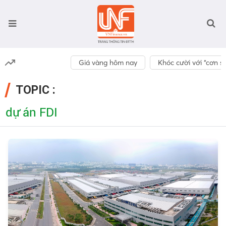
Giá vàng hôm nay
Khóc cười với “cơn số
TOPIC :
dự án FDI