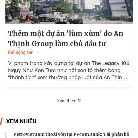
Thêm một dự án 'lùm xùm' do An
Thịnh Group làm chủ đầu tư
Bất động sản
Vi phạm trong xây dựng tại dự án The Legacy 106
Ngụy Như Kon Tum như nốt son tô thêm bảng
“thành tích” xem thường pháp luật của An Thịnh
Group.
Xem thêm
XEM NHIỀU
1
Petrovietnam thoái vốn tại PVcomBank: Tái phân bổ