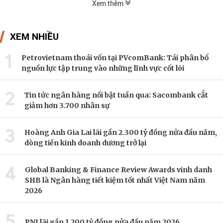
Xem thêm
XEM NHIỀU
1
Petrovietnam thoái vốn tại PVcomBank: Tái phân bổ
nguồn lực tập trung vào những lĩnh vực cốt lõi
2
Tin tức ngân hàng nổi bật tuần qua: Sacombank cắt
giảm hơn 3.700 nhân sự
3
Hoàng Anh Gia Lai lãi gần 2.300 tỷ đồng nửa đầu năm,
dòng tiền kinh doanh dương trở lại
4
Global Banking & Finance Review Awards vinh danh
SHB là Ngân hàng tiết kiệm tốt nhất Việt Nam năm
2026
5
PNJ lãi gần 1.200 tỷ đồng nửa đầu năm 2026