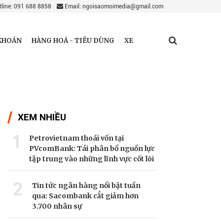
line: 091 688 8858
Email: ngoisaomoimedia@gmail.com
KHOÁN
HÀNG HOÁ - TIÊU DÙNG
XE
XEM NHIỀU
1
Petrovietnam thoái vốn tại
PVcomBank: Tái phân bổ nguồn lực
tập trung vào những lĩnh vực cốt lõi
2
Tin tức ngân hàng nổi bật tuần
qua: Sacombank cắt giảm hơn
3.700 nhân sự