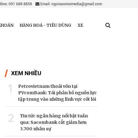
line: 091 688 8858
Email: ngoisaomoimedia@gmail.com
KHOÁN
HÀNG HOÁ - TIÊU DÙNG
XE
XEM NHIỀU
1
Petrovietnam thoái vốn tại
PVcomBank: Tái phân bổ nguồn lực
tập trung vào những lĩnh vực cốt lõi
2
Tin tức ngân hàng nổi bật tuần
qua: Sacombank cắt giảm hơn
3.700 nhân sự