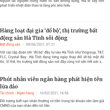
Nguồn tài nguyên trong nước có sẵn không dùng, mà đi vay vốn
phát triển nhiệt điện than là lãng phí, khó hiểu
Hàng loạt đại gia ‘đổ bộ’, thị trường bất
động sản Hà Tĩnh sôi động
Bất động sản
09/06/2021, 07:21
Với các tập đoàn lớn ‘đổ bộ’ đầu tư vào Hà Tĩnh như Vingroup, T&T,
FLC, Crystal Bay….Hà Tĩnh đang từng ngày thay đổi về bộ mặt đô
thị. Vì thế, thị trường bất động sản nơi đây cũng trở nên hết sức sôi
động.
Phút nhân viên ngân hàng phát hiện tên
lừa đảo
Tài chính - Ngân hàng
10/02/2021, 16:56
Đối tượng biết nạn nhân thường có tiền trong tài khoản nên làm giả
CMND của nạn nhân đến rút tiền.