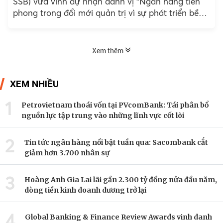
SSB) vừa vinh dự nhận danh vị “Ngân hàng tiên
phong trong đổi mới quản trị vì sự phát triển bền
vững” tại lễ trao giải Vietnam...
Xem thêm
XEM NHIỀU
1
Petrovietnam thoái vốn tại PVcomBank: Tái phân bổ
nguồn lực tập trung vào những lĩnh vực cốt lõi
2
Tin tức ngân hàng nổi bật tuần qua: Sacombank cắt
giảm hơn 3.700 nhân sự
3
Hoàng Anh Gia Lai lãi gần 2.300 tỷ đồng nửa đầu năm,
dòng tiền kinh doanh dương trở lại
4
Global Banking & Finance Review Awards vinh danh