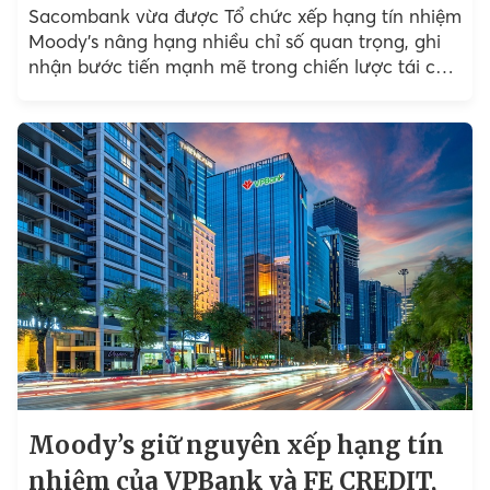
Sacombank vừa được Tổ chức xếp hạng tín nhiệm
Moody’s nâng hạng nhiều chỉ số quan trọng, ghi
nhận bước tiến mạnh mẽ trong chiến lược tái cơ
cấu và củng cố nội lực...
Moody’s giữ nguyên xếp hạng tín
nhiệm của VPBank và FE CREDIT,