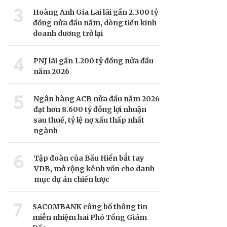
3
Hoàng Anh Gia Lai lãi gần 2.300 tỷ
đồng nửa đầu năm, dòng tiền kinh
doanh dương trở lại
4
PNJ lãi gần 1.200 tỷ đồng nửa đầu
năm 2026
5
Ngân hàng ACB nửa đầu năm 2026
đạt hơn 8.600 tỷ đồng lợi nhuận
sau thuế, tỷ lệ nợ xấu thấp nhất
ngành
6
Tập đoàn của Bầu Hiển bắt tay
VDB, mở rộng kênh vốn cho danh
mục dự án chiến lược
7
SACOMBANK công bố thông tin
miễn nhiệm hai Phó Tổng Giám