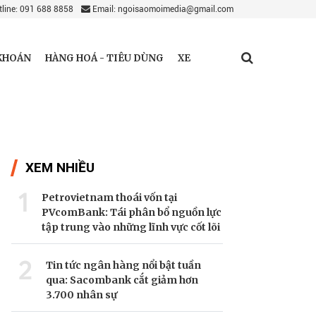
line: 091 688 8858
Email: ngoisaomoimedia@gmail.com
KHOÁN
HÀNG HOÁ - TIÊU DÙNG
XE
XEM NHIỀU
1
Petrovietnam thoái vốn tại
PVcomBank: Tái phân bổ nguồn lực
tập trung vào những lĩnh vực cốt lõi
2
Tin tức ngân hàng nổi bật tuần
qua: Sacombank cắt giảm hơn
3.700 nhân sự