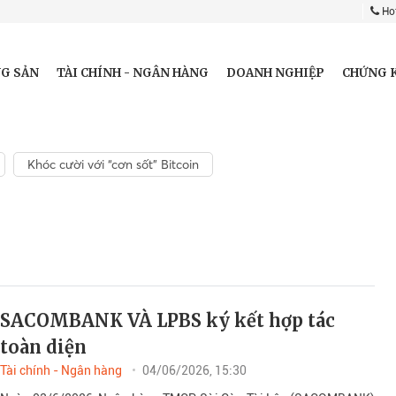
Hot
G SẢN
TÀI CHÍNH - NGÂN HÀNG
DOANH NGHIỆP
CHỨNG 
Khóc cười với “cơn sốt” Bitcoin
SACOMBANK VÀ LPBS ký kết hợp tác
toàn diện
Tài chính - Ngân hàng
04/06/2026, 15:30