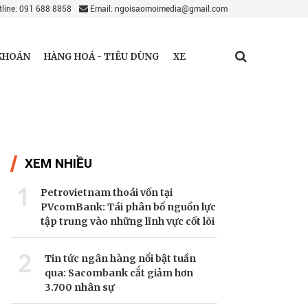
line: 091 688 8858
Email: ngoisaomoimedia@gmail.com
KHOÁN
HÀNG HOÁ - TIÊU DÙNG
XE
XEM NHIỀU
1
Petrovietnam thoái vốn tại
PVcomBank: Tái phân bổ nguồn lực
tập trung vào những lĩnh vực cốt lõi
2
Tin tức ngân hàng nổi bật tuần
qua: Sacombank cắt giảm hơn
3.700 nhân sự