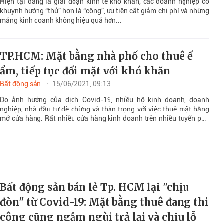
Hiện tại đang là giai đoạn kinh tế khó khăn, các doanh nghiệp có
khuynh hướng “thủ” hơn là “công”, ưu tiên cắt giảm chi phí và những
mảng kinh doanh không hiệu quả hơn...
TP.HCM: Mặt bằng nhà phố cho thuê ế
ẩm, tiếp tục đối mặt với khó khăn
Bất động sản
15/06/2021, 09:13
Do ảnh hưởng của dịch Covid-19, nhiều hộ kinh doanh, doanh
nghiệp, nhà đầu tư dè chừng và thận trọng với việc thuê mặt bằng
mở cửa hàng. Rất nhiều cửa hàng kinh doanh trên nhiều tuyến phố
trung tâm TP.HCM rơi vào tình trạng “cửa đóng, then cài”.
Bất động sản bán lẻ Tp. HCM lại "chịu
đòn" từ Covid-19: Mặt bằng thuê đang thi
công cũng ngậm ngùi trả lại và chịu lỗ