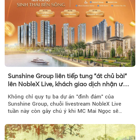
Sunshine Group liên tiếp tung "át chủ bài"
lên NobleX Live, khách giao dịch nhận ưu
đãi hàng trăm triệu đồng
Không chỉ quy tụ ba dự án "đình đám" của
Sunshine Group, chuỗi livestream NobleX Live
tuần này còn gây chú ý khi MC Mai Ngọc sẽ
đồng hành trong phiên livestream giới thiệu...