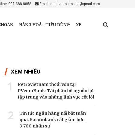
line: 091 688 8858
Email: ngoisaomoimedia@gmail.com
KHOÁN
HÀNG HOÁ - TIÊU DÙNG
XE
XEM NHIỀU
1
Petrovietnam thoái vốn tại
PVcomBank: Tái phân bổ nguồn lực
tập trung vào những lĩnh vực cốt lõi
2
Tin tức ngân hàng nổi bật tuần
qua: Sacombank cắt giảm hơn
3.700 nhân sự