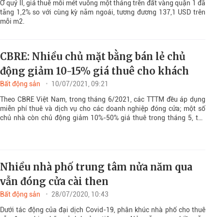
Ở quý II, giá thuê mỗi mét vuông một tháng trên đất vàng quận 1 đã
tăng 1,2% so với cùng kỳ năm ngoái, tương đương 137,1 USD trên
mỗi m2.
CBRE: Nhiều chủ mặt bằng bán lẻ chủ
động giảm 10-15% giá thuê cho khách
Bất động sản
10/07/2021, 09:21
Theo CBRE Việt Nam, trong tháng 6/2021, các TTTM đều áp dụng
miễn phí thuê và dịch vụ cho các doanh nghiệp đóng cửa; một số
chủ nhà còn chủ động giảm 10%-50% giá thuê trong tháng 5, tùy
theo ngành hàng, do lượng khách mua sắm giảm mặc dù các cơ sở
kinh doanh không phải đóng cửa do chỉ thị.
Nhiều nhà phố trung tâm nửa năm qua
vẫn đóng cửa cài then
Bất động sản
28/07/2020, 10:43