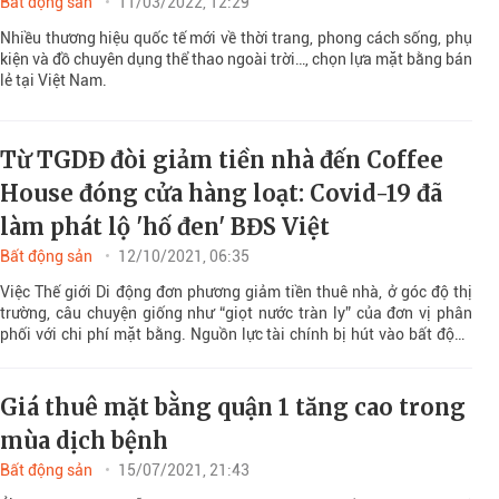
bằng bán lẻ ở TP. HCM
Bất động sản
11/03/2022, 12:29
Nhiều thương hiệu quốc tế mới về thời trang, phong cách sống, phụ
kiện và đồ chuyên dụng thể thao ngoài trời…, chọn lựa mặt bằng bán
lẻ tại Việt Nam.
Từ TGDĐ đòi giảm tiền nhà đến Coffee
House đóng cửa hàng loạt: Covid-19 đã
làm phát lộ 'hố đen' BĐS Việt
Bất động sản
12/10/2021, 06:35
Việc Thế giới Di động đơn phương giảm tiền thuê nhà, ở góc độ thị
trường, câu chuyện giống như “giọt nước tràn ly” của đơn vị phân
phối với chi phí mặt bằng. Nguồn lực tài chính bị hút vào bất động
sản nói chung và mặt bằng bán lẻ nói riêng đã triệt tiêu sức cạnh
tranh của nhiều ngành hàng, lĩnh vực khác.
Giá thuê mặt bằng quận 1 tăng cao trong
mùa dịch bệnh
Bất động sản
15/07/2021, 21:43