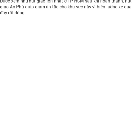
Được xem như nút giao lớn nhất ở TP HCM sau khi hoàn thành, nút
giao An Phú giúp giảm ùn tắc cho khu vực này vì hiện lượng xe qua
đây rất đông...