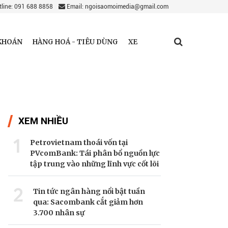
line: 091 688 8858
Email: ngoisaomoimedia@gmail.com
KHOÁN
HÀNG HOÁ - TIÊU DÙNG
XE
XEM NHIỀU
1
Petrovietnam thoái vốn tại
PVcomBank: Tái phân bổ nguồn lực
tập trung vào những lĩnh vực cốt lõi
2
Tin tức ngân hàng nổi bật tuần
qua: Sacombank cắt giảm hơn
3.700 nhân sự