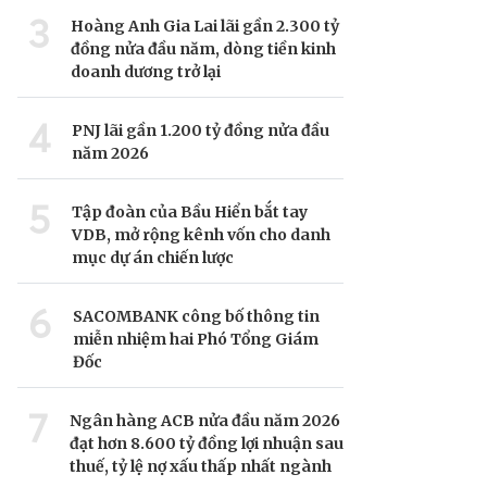
3
Hoàng Anh Gia Lai lãi gần 2.300 tỷ
đồng nửa đầu năm, dòng tiền kinh
doanh dương trở lại
4
PNJ lãi gần 1.200 tỷ đồng nửa đầu
năm 2026
5
Tập đoàn của Bầu Hiển bắt tay
VDB, mở rộng kênh vốn cho danh
mục dự án chiến lược
6
SACOMBANK công bố thông tin
miễn nhiệm hai Phó Tổng Giám
Đốc
7
Ngân hàng ACB nửa đầu năm 2026
đạt hơn 8.600 tỷ đồng lợi nhuận sau
thuế, tỷ lệ nợ xấu thấp nhất ngành