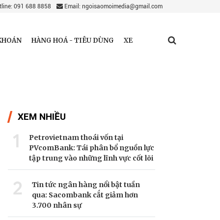
line: 091 688 8858
Email: ngoisaomoimedia@gmail.com
KHOÁN
HÀNG HOÁ - TIÊU DÙNG
XE
XEM NHIỀU
1
Petrovietnam thoái vốn tại
PVcomBank: Tái phân bổ nguồn lực
tập trung vào những lĩnh vực cốt lõi
2
Tin tức ngân hàng nổi bật tuần
qua: Sacombank cắt giảm hơn
3.700 nhân sự