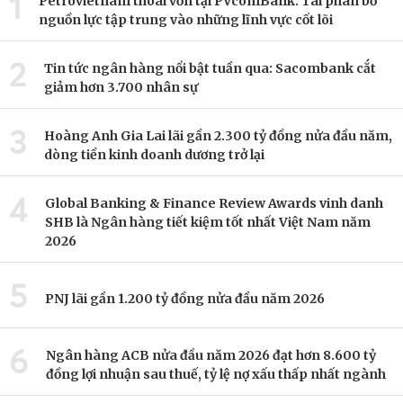
1
Petrovietnam thoái vốn tại PVcomBank: Tái phân bổ
nguồn lực tập trung vào những lĩnh vực cốt lõi
2
Tin tức ngân hàng nổi bật tuần qua: Sacombank cắt
giảm hơn 3.700 nhân sự
3
Hoàng Anh Gia Lai lãi gần 2.300 tỷ đồng nửa đầu năm,
dòng tiền kinh doanh dương trở lại
4
Global Banking & Finance Review Awards vinh danh
SHB là Ngân hàng tiết kiệm tốt nhất Việt Nam năm
2026
5
PNJ lãi gần 1.200 tỷ đồng nửa đầu năm 2026
6
Ngân hàng ACB nửa đầu năm 2026 đạt hơn 8.600 tỷ
đồng lợi nhuận sau thuế, tỷ lệ nợ xấu thấp nhất ngành