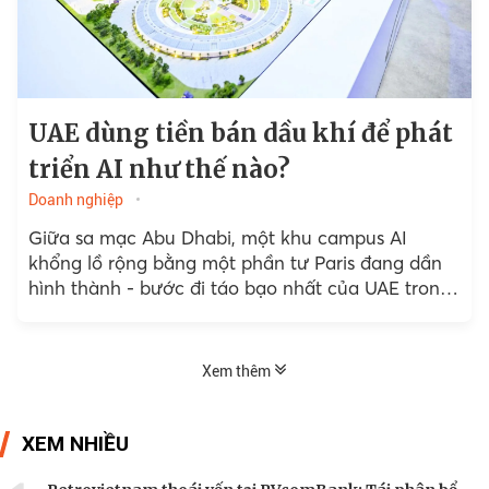
UAE dùng tiền bán dầu khí để phát
triển AI như thế nào?
Doanh nghiệp
Giữa sa mạc Abu Dhabi, một khu campus AI
khổng lồ rộng bằng một phần tư Paris đang dần
hình thành - bước đi táo bạo nhất của UAE trong
nỗ lực đặt cược vào công nghệ mà họ tin sẽ giúp
đổi mới nền kinh tế.
Xem thêm
XEM NHIỀU