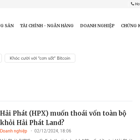
Hot
G SẢN
TÀI CHÍNH - NGÂN HÀNG
DOANH NGHIỆP
CHỨNG 
Khóc cười với “cơn sốt” Bitcoin
Hải Phát (HPX) muốn thoái vốn toàn bộ
khỏi Hải Phát Land?
Doanh nghiệp
02/12/2024, 18:06