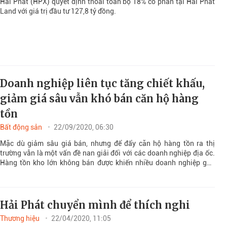
Hải Phát (HPX) quyết định thoái toàn bộ 18% cổ phần tại Hải Phát
Land với giá trị đầu tư 127,8 tỷ đồng.
Doanh nghiệp liên tục tăng chiết khấu,
giảm giá sâu vẫn khó bán căn hộ hàng
tồn
Bất động sản
22/09/2020, 06:30
Mặc dù giảm sâu giá bán, nhưng để đẩy căn hộ hàng tồn ra thị
trường vẫn là một vấn đề nan giải đối với các doanh nghiệp địa ốc.
Hàng tồn kho lớn không bán được khiến nhiều doanh nghiệp gặp
khó khăn bởi một lượng vốn lớn lên đến hàng trăm ngàn tỷ đồng
đang “nằm chết” tại những dự án này.
Hải Phát chuyển mình để thích nghi
Thương hiệu
22/04/2020, 11:05