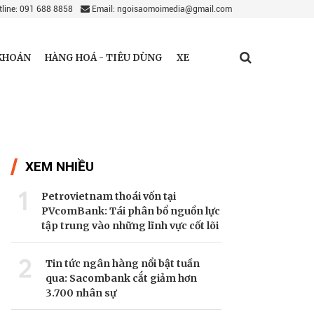
line: 091 688 8858
Email: ngoisaomoimedia@gmail.com
KHOÁN
HÀNG HOÁ - TIÊU DÙNG
XE
XEM NHIỀU
1
Petrovietnam thoái vốn tại
PVcomBank: Tái phân bổ nguồn lực
tập trung vào những lĩnh vực cốt lõi
2
Tin tức ngân hàng nổi bật tuần
qua: Sacombank cắt giảm hơn
3.700 nhân sự