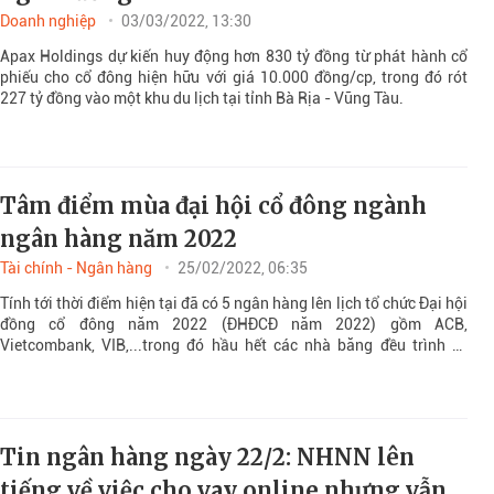
Doanh nghiệp
03/03/2022, 13:30
Apax Holdings dự kiến huy động hơn 830 tỷ đồng từ phát hành cổ
phiếu cho cổ đông hiện hữu với giá 10.000 đồng/cp, trong đó rót
227 tỷ đồng vào một khu du lịch tại tỉnh Bà Rịa - Vũng Tàu.
Tâm điểm mùa đại hội cổ đông ngành
ngân hàng năm 2022
Tài chính - Ngân hàng
25/02/2022, 06:35
Tính tới thời điểm hiện tại đã có 5 ngân hàng lên lịch tổ chức Đại hội
đồng cổ đông năm 2022 (ĐHĐCĐ năm 2022) gồm ACB,
Vietcombank, VIB,...trong đó hầu hết các nhà băng đều trình kế
hoạch tăng vốn, chia cổ tức trong năm nay.
Tin ngân hàng ngày 22/2: NHNN lên
tiếng về việc cho vay online nhưng vẫn