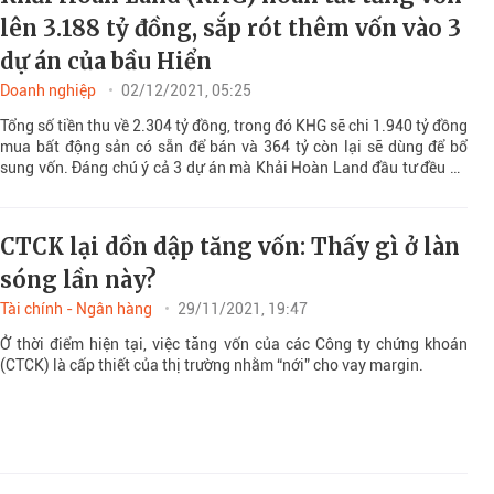
lên 3.188 tỷ đồng, sắp rót thêm vốn vào 3
dự án của bầu Hiển
Doanh nghiệp
02/12/2021, 05:25
Tổng số tiền thu về 2.304 tỷ đồng, trong đó KHG sẽ chi 1.940 tỷ đồng
mua bất động sản có sẵn để bán và 364 tỷ còn lại sẽ dùng để bổ
sung vốn. Đáng chú ý cả 3 dự án mà Khải Hoàn Land đầu tư đều do
Tập đoàn T&T của bầu Hiển phát triển.
CTCK lại dồn dập tăng vốn: Thấy gì ở làn
sóng lần này?
Tài chính - Ngân hàng
29/11/2021, 19:47
Ở thời điểm hiện tại, việc tăng vốn của các Công ty chứng khoán
(CTCK) là cấp thiết của thị trường nhằm “nới” cho vay margin.