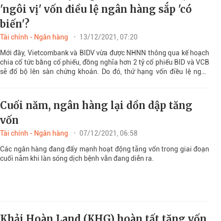
'ngôi vị' vốn điều lệ ngân hàng sắp 'có
biến'?
Tài chính - Ngân hàng
13/12/2021, 07:20
Mới đây, Vietcombank và BIDV vừa được NHNN thông qua kế hoạch
chia cổ tức bằng cổ phiếu, đồng nghĩa hơn 2 tỷ cổ phiếu BID và VCB
sẽ đổ bộ lên sàn chứng khoán. Do đó, thứ hạng vốn điều lệ ngân
hàng sắp có sự đổi ngôi.
Cuối năm, ngân hàng lại dồn dập tăng
vốn
Tài chính - Ngân hàng
07/12/2021, 06:58
Các ngân hàng đang đẩy mạnh hoạt động tăng vốn trong giai đoạn
cuối năm khi làn sóng dịch bệnh vẫn đang diễn ra.
Khải Hoàn Land (KHG) hoàn tất tăng vốn