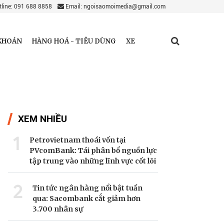
line: 091 688 8858
Email: ngoisaomoimedia@gmail.com
KHOÁN
HÀNG HOÁ - TIÊU DÙNG
XE
XEM NHIỀU
1
Petrovietnam thoái vốn tại
PVcomBank: Tái phân bổ nguồn lực
tập trung vào những lĩnh vực cốt lõi
2
Tin tức ngân hàng nổi bật tuần
qua: Sacombank cắt giảm hơn
3.700 nhân sự