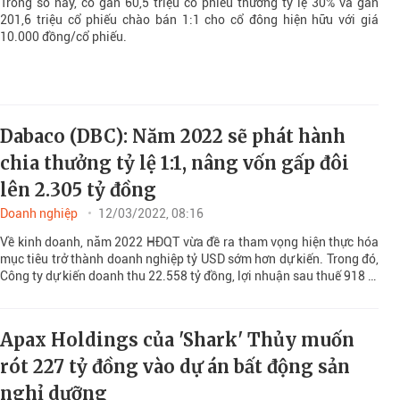
Trong số này, có gần 60,5 triệu cổ phiếu thưởng tỷ lệ 30% và gần
201,6 triệu cổ phiếu chào bán 1:1 cho cổ đông hiện hữu với giá
10.000 đồng/cổ phiếu.
Dabaco (DBC): Năm 2022 sẽ phát hành
chia thưởng tỷ lệ 1:1, nâng vốn gấp đôi
lên 2.305 tỷ đồng
Doanh nghiệp
12/03/2022, 08:16
Về kinh doanh, năm 2022 HĐQT vừa đề ra tham vọng hiện thực hóa
mục tiêu trở thành doanh nghiệp tỷ USD sớm hơn dự kiến. Trong đó,
Công ty dự kiến doanh thu 22.558 tỷ đồng, lợi nhuận sau thuế 918 tỷ
đồng.
Apax Holdings của 'Shark' Thủy muốn
rót 227 tỷ đồng vào dự án bất động sản
nghỉ dưỡng