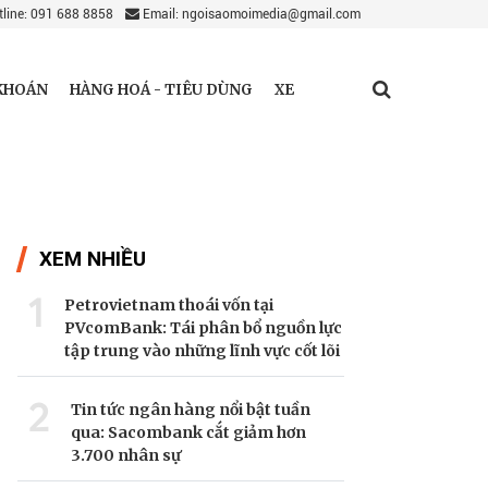
line: 091 688 8858
Email: ngoisaomoimedia@gmail.com
KHOÁN
HÀNG HOÁ - TIÊU DÙNG
XE
XEM NHIỀU
1
Petrovietnam thoái vốn tại
PVcomBank: Tái phân bổ nguồn lực
tập trung vào những lĩnh vực cốt lõi
2
Tin tức ngân hàng nổi bật tuần
qua: Sacombank cắt giảm hơn
3.700 nhân sự