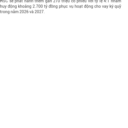
HSC sẽ phát hành thêm gần 270 triệu cổ phiếu với tỷ lệ 4:1 nhằm
huy động khoảng 2.700 tỷ đồng phục vụ hoạt động cho vay ký quỹ
trong năm 2026 và 2027.