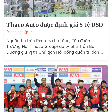
Thaco Auto được định giá 5 tỷ USD
Doanh nghiệp
Nguồn tin trên Reuters cho rằng, Tập đoàn
Trường Hải (Thaco Group) do tỷ phú Trần Bá
Dương giữ vị trí Chủ tịch Hội đồng quản trị đang
thảo luận với cố vấn tài chính về cơ hội bán một
phần cổ phần của Thaco Auto (Công ty TNHH
Thaco Auto). Hiện tại, Thaco Auto có mức định
giá có thể đạt khoảng 5 tỷ USD.