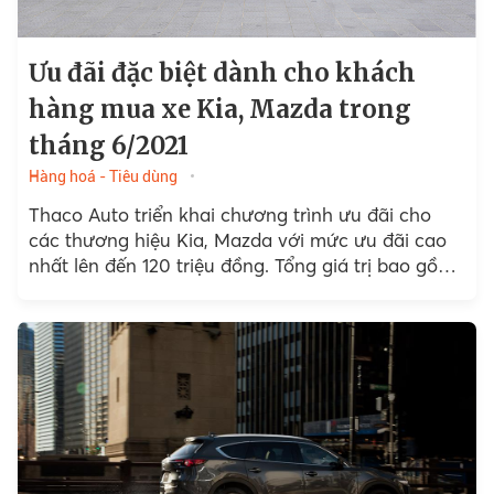
Ưu đãi đặc biệt dành cho khách
hàng mua xe Kia, Mazda trong
tháng 6/2021
Hàng hoá - Tiêu dùng
Thaco Auto triển khai chương trình ưu đãi cho
các thương hiệu Kia, Mazda với mức ưu đãi cao
nhất lên đến 120 triệu đồng. Tổng giá trị bao gồm
ưu đãi giá, bảo hiểm vật chất và quà tặng trang
bị chính hãng. Chương trình áp dụng từ ngày
9/6/2021 đến 30/6/2021.