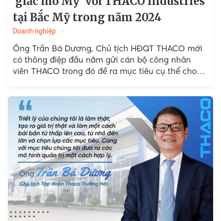
'giấc mơ Mỹ' với THACO Industries
tại Bắc Mỹ trong năm 2024
Doanh nghiệp
Ông Trần Bá Dương, Chủ tịch HĐQT THACO mới
có thông điệp đầu năm gửi cán bộ công nhân
viên THACO trong đó đề ra mục tiêu cụ thể cho
từng lĩnh vực...