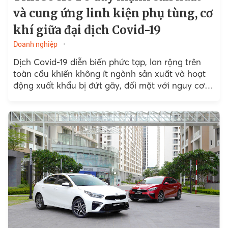
và cung ứng linh kiện phụ tùng, cơ
khí giữa đại dịch Covid-19
Doanh nghiệp
Dịch Covid-19 diễn biến phức tạp, lan rộng trên
toàn cầu khiến không ít ngành sản xuất và hoạt
động xuất khẩu bị đứt gãy, đối mặt với nguy cơ
“đóng băng”. Để vượt qua thách thức này, các
doanh nghiệp phải có sự thích ứng linh hoạt, xây
dựng chiến lược phát triển phù hợp. Là nhà sản
xuất ô tô và công nghiệp hỗ trợ hàng đầu Việt
Nam, THACO AUTO đã nỗ lực duy trì sản xuất,
đẩy mạnh cung ứng trong nước và xuất khẩu. Dự
kiến năm 2021, doanh thu xuất khẩu linh kiện phụ
tùng và cơ khí của công ty đạt hơn 34 triệu USD,
trong nước đạt hơn 500 tỷ đồng.