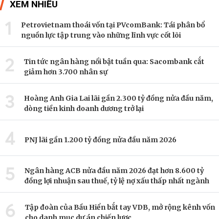
XEM NHIỀU
1
Petrovietnam thoái vốn tại PVcomBank: Tái phân bổ
nguồn lực tập trung vào những lĩnh vực cốt lõi
2
Tin tức ngân hàng nổi bật tuần qua: Sacombank cắt
giảm hơn 3.700 nhân sự
3
Hoàng Anh Gia Lai lãi gần 2.300 tỷ đồng nửa đầu năm,
dòng tiền kinh doanh dương trở lại
4
PNJ lãi gần 1.200 tỷ đồng nửa đầu năm 2026
5
Ngân hàng ACB nửa đầu năm 2026 đạt hơn 8.600 tỷ
đồng lợi nhuận sau thuế, tỷ lệ nợ xấu thấp nhất ngành
6
Tập đoàn của Bầu Hiển bắt tay VDB, mở rộng kênh vốn
cho danh mục dự án chiến lược