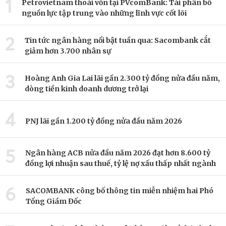
1
Petrovietnam thoái vốn tại PVcomBank: Tái phân bổ
nguồn lực tập trung vào những lĩnh vực cốt lõi
2
Tin tức ngân hàng nổi bật tuần qua: Sacombank cắt
giảm hơn 3.700 nhân sự
3
Hoàng Anh Gia Lai lãi gần 2.300 tỷ đồng nửa đầu năm,
dòng tiền kinh doanh dương trở lại
4
PNJ lãi gần 1.200 tỷ đồng nửa đầu năm 2026
5
Ngân hàng ACB nửa đầu năm 2026 đạt hơn 8.600 tỷ
đồng lợi nhuận sau thuế, tỷ lệ nợ xấu thấp nhất ngành
6
SACOMBANK công bố thông tin miễn nhiệm hai Phó
Tổng Giám Đốc