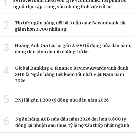
1
Petrovietnam thoái vốn tại PVcomBank: Tái phân bổ
nguồn lực tập trung vào những lĩnh vực cốt lõi
2
Tin tức ngân hàng nổi bật tuần qua: Sacombank cắt
giảm hơn 3.700 nhân sự
3
Hoàng Anh Gia Lai lãi gần 2.300 tỷ đồng nửa đầu năm,
dòng tiền kinh doanh dương trở lại
4
Global Banking & Finance Review Awards vinh danh
SHB là Ngân hàng tiết kiệm tốt nhất Việt Nam năm
2026
5
PNJ lãi gần 1.200 tỷ đồng nửa đầu năm 2026
6
Ngân hàng ACB nửa đầu năm 2026 đạt hơn 8.600 tỷ
đồng lợi nhuận sau thuế, tỷ lệ nợ xấu thấp nhất ngành