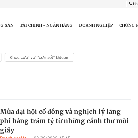
Hot
G SẢN
TÀI CHÍNH - NGÂN HÀNG
DOANH NGHIỆP
CHỨNG 
Khóc cười với “cơn sốt” Bitcoin
Mùa đại hội cổ đông và nghịch lý lãng
phí hàng trăm tỷ từ những cánh thư mời
giấy