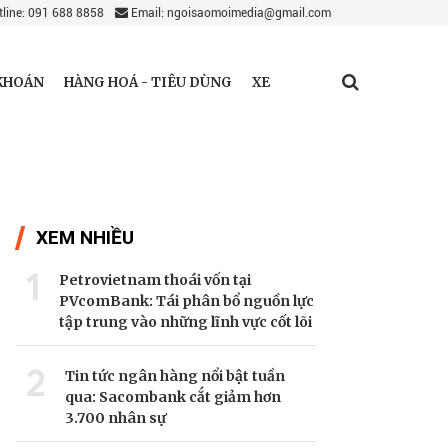
line: 091 688 8858
Email: ngoisaomoimedia@gmail.com
KHOÁN
HÀNG HOÁ - TIÊU DÙNG
XE
XEM NHIỀU
1
Petrovietnam thoái vốn tại
PVcomBank: Tái phân bổ nguồn lực
tập trung vào những lĩnh vực cốt lõi
2
Tin tức ngân hàng nổi bật tuần
qua: Sacombank cắt giảm hơn
3.700 nhân sự