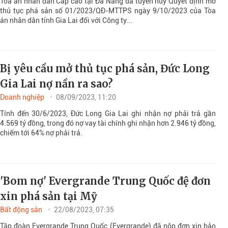
Tòa án nhân dân Cấp cao tại Đà Nẵng đã tuyên hủy Quyết định mở
thủ tục phá sản số 01/2023/QĐ-MTTPS ngày 9/10/2023 của Tòa
án nhân dân tỉnh Gia Lai đối với Công ty...
Bị yêu cầu mở thủ tục phá sản, Đức Long
Gia Lai nợ nần ra sao?
Doanh nghiệp
08/09/2023, 11:20
Tính đến 30/6/2023, Đức Long Gia Lai ghi nhận nợ phải trả gần
4.569 tỷ đồng, trong đó nợ vay tài chính ghi nhận hơn 2.946 tỷ đồng,
chiếm tới 64% nợ phải trả.
'Bom nợ' Evergrande Trung Quốc đệ đơn
xin phá sản tại Mỹ
Bất động sản
22/08/2023, 07:35
Tập đoàn Evergrande Trung Quốc (Evergrande) đã nộp đơn xin bảo