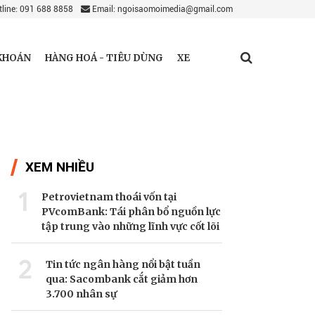
line: 091 688 8858
Email: ngoisaomoimedia@gmail.com
KHOÁN
HÀNG HOÁ - TIÊU DÙNG
XE
XEM NHIỀU
1
Petrovietnam thoái vốn tại
PVcomBank: Tái phân bổ nguồn lực
tập trung vào những lĩnh vực cốt lõi
2
Tin tức ngân hàng nổi bật tuần
qua: Sacombank cắt giảm hơn
3.700 nhân sự