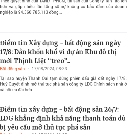
Theo quyết định của TAND TPHCM, tài sản của Công ty Tân Tạo lớn
hơn và gấp nhiều lần tổng số nợ không có bảo đảm của doanh
nghiệp là 94.360.785.113 đồng...
Điểm tin Xây dựng - bất động sản ngày
17/8: Dân khốn khổ vì dự án Khu đô thị
mới Thịnh Liệt “treo”...
Bất động sản
17/08/2024, 08:33
Tại sao huyện Thanh Oai tạm dừng phiên đấu giá đất ngày 17/8;
Huỷ Quyết định mở thủ tục phá sản công ty LDG;Chính sách nhà ở
xã hội ưu đãi hơn...
Điểm tin xây dựng - bất động sản 26/7:
LDG khẳng định khả năng thanh toán dù
bị yêu cầu mở thủ tục phá sản