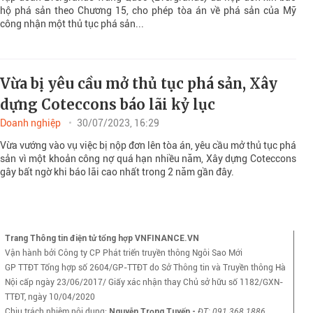
hộ phá sản theo Chương 15, cho phép tòa án về phá sản của Mỹ
công nhận một thủ tục phá sản...
Vừa bị yêu cầu mở thủ tục phá sản, Xây
dựng Coteccons báo lãi kỷ lục
Doanh nghiệp
30/07/2023, 16:29
Vừa vướng vào vụ việc bị nộp đơn lên tòa án, yêu cầu mở thủ tục phá
sản vì một khoản công nợ quá hạn nhiều năm, Xây dựng Coteccons
gây bất ngờ khi báo lãi cao nhất trong 2 năm gần đây.
Trang Thông tin điện tử tổng hợp VNFINANCE.VN
Vận hành bởi Công ty CP Phát triển truyền thông Ngôi Sao Mới
GP TTĐT Tổng hợp số 2604/GP-TTĐT do Sở Thông tin và Truyền thông Hà
Nội cấp ngày 23/06/2017/ Giấy xác nhận thay Chủ sở hữu số 1182/GXN-
TTĐT, ngày 10/04/2020
Chịu trách nhiệm nội dung:
Nguyễn Trọng Tuyến -
ĐT
: 091 368 1886