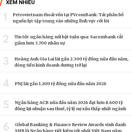
XEM NHIỀU
1
Petrovietnam thoái vốn tại PVcomBank: Tái phân bổ
nguồn lực tập trung vào những lĩnh vực cốt lõi
2
Tin tức ngân hàng nổi bật tuần qua: Sacombank cắt
giảm hơn 3.700 nhân sự
3
Hoàng Anh Gia Lai lãi gần 2.300 tỷ đồng nửa đầu năm,
dòng tiền kinh doanh dương trở lại
4
PNJ lãi gần 1.200 tỷ đồng nửa đầu năm 2026
5
Ngân hàng ACB nửa đầu năm 2026 đạt hơn 8.600 tỷ
đồng lợi nhuận sau thuế, tỷ lệ nợ xấu thấp nhất ngành
6
Global Banking & Finance Review Awards vinh danh
SHB là Ngân hàng tiết kiệm tốt nhất Việt Nam năm