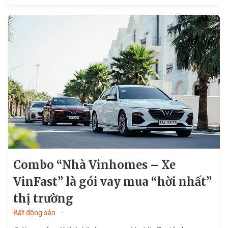
golf Việt Yên 140ha…là những tin tức bất động
sản đáng chú ý
Combo “Nhà Vinhomes – Xe
VinFast” là gói vay mua “hời nhất”
thị trường
Bất động sản