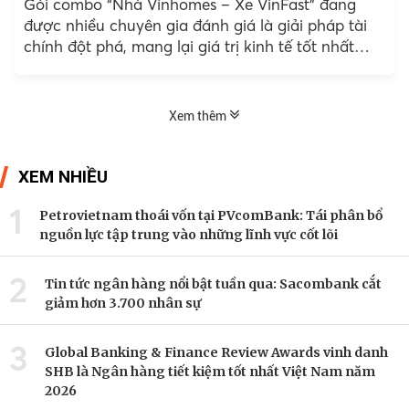
Gói combo “Nhà Vinhomes – Xe VinFast” đang
được nhiều chuyên gia đánh giá là giải pháp tài
chính đột phá, mang lại giá trị kinh tế tốt nhất
dành cho khách hàng có nhu cầu sở hữu nhà và
xe cùng lúc.
Xem thêm
XEM NHIỀU
1
Petrovietnam thoái vốn tại PVcomBank: Tái phân bổ
nguồn lực tập trung vào những lĩnh vực cốt lõi
2
Tin tức ngân hàng nổi bật tuần qua: Sacombank cắt
giảm hơn 3.700 nhân sự
3
Global Banking & Finance Review Awards vinh danh
SHB là Ngân hàng tiết kiệm tốt nhất Việt Nam năm
2026