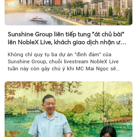
Sunshine Group liên tiếp tung "át chủ bài"
lên NobleX Live, khách giao dịch nhận ưu
đãi hàng trăm triệu đồng
Không chỉ quy tụ ba dự án "đình đám" của
Sunshine Group, chuỗi livestream NobleX Live
tuần này còn gây chú ý khi MC Mai Ngọc sẽ
đồng hành trong phiên livestream giới thiệu...