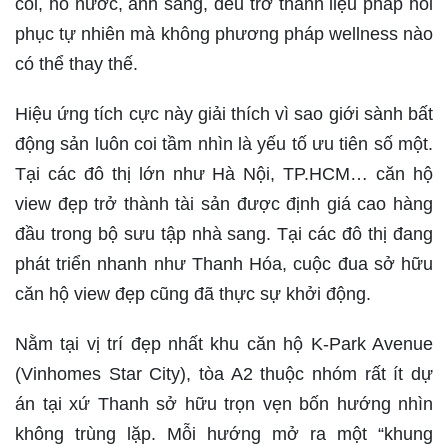
cối, hồ nước, ánh sáng, đều trở thành liệu pháp hồi
phục tự nhiên mà không phương pháp wellness nào
có thể thay thế.
Hiệu ứng tích cực này giải thích vì sao giới sành bất
động sản luôn coi tầm nhìn là yếu tố ưu tiên số một.
Tại các đô thị lớn như Hà Nội, TP.HCM… căn hộ
view đẹp trở thành tài sản được định giá cao hàng
đầu trong bộ sưu tập nhà sang. Tại các đô thị đang
phát triển nhanh như Thanh Hóa, cuộc đua sở hữu
căn hộ view đẹp cũng đã thực sự khởi động.
Nằm tại vị trí đẹp nhất khu căn hộ K-Park Avenue
(Vinhomes Star City), tòa A2 thuộc nhóm rất ít dự
án tại xứ Thanh sở hữu trọn vẹn bốn hướng nhìn
không trùng lặp. Mỗi hướng mở ra một “khung