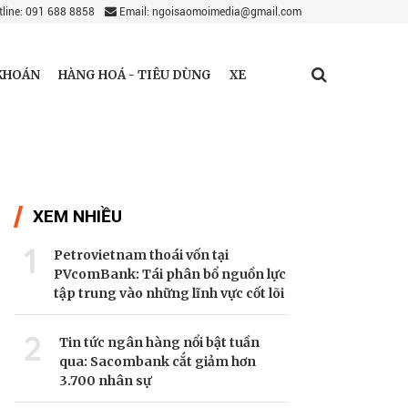
line: 091 688 8858
Email: ngoisaomoimedia@gmail.com
KHOÁN
HÀNG HOÁ - TIÊU DÙNG
XE
XEM NHIỀU
1
Petrovietnam thoái vốn tại
PVcomBank: Tái phân bổ nguồn lực
tập trung vào những lĩnh vực cốt lõi
2
Tin tức ngân hàng nổi bật tuần
qua: Sacombank cắt giảm hơn
3.700 nhân sự