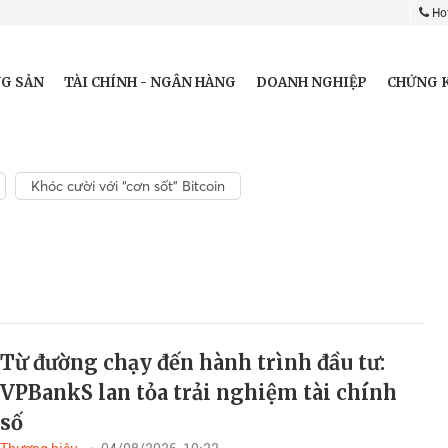
Hot
G SẢN
TÀI CHÍNH - NGÂN HÀNG
DOANH NGHIỆP
CHỨNG 
Khóc cười với “cơn sốt” Bitcoin
Từ đường chạy đến hành trình đầu tư:
VPBankS lan tỏa trải nghiệm tài chính
số