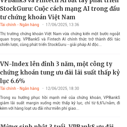
VPBankS và Fintech AI bắt tay phát triển
StockGuru: Cuộc cách mạng AI trong đầu
tư chứng khoán Việt Nam
Tài chính - Ngân hàng
17/06/2025, 13:36
Thị trường chứng khoán Việt Nam vừa chứng kiến một bước ngoặt
quan trọng. VPBankS và Fintech AI chính thức trở thành đối tác
chiến lược, cùng phát triển StockGuru - giải pháp AI độc...
VN-Index lên đỉnh 3 năm, một công ty
chứng khoán tung ưu đãi lãi suất thấp kỷ
lục 6.6%
Tài chính - Ngân hàng
12/06/2025, 18:30
Trong xu hướng phục hồi mạnh mẽ của chứng khoán, VPBankS
giảm lãi suất margin xuống mức thấp kỷ lục, chỉ từ 6,6%/năm, đi
kèm với hàng loạt ưu đãi như miễn phí giao...
Mừng sinh nhật 3 tuổi, VPBankS ưu đãi