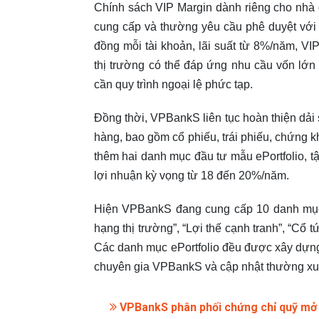
Chính sách VIP Margin dành riêng cho nhà 
cung cấp và thường yêu cầu phê duyệt với
đồng mỗi tài khoản, lãi suất từ 8%/năm, VIP
thị trường có thể đáp ứng nhu cầu vốn lớ
cần quy trình ngoại lệ phức tạp.
Đồng thời, VPBankS liên tục hoàn thiện d
hàng, bao gồm cổ phiếu, trái phiếu, chứng k
thêm hai danh mục đầu tư mẫu ePortfolio, 
lợi nhuận kỳ vọng từ 18 đến 20%/năm.
Hiện VPBankS đang cung cấp 10 danh mục eP
hạng thị trường”, “Lợi thế cạnh tranh”, “Cổ
Các danh mục ePortfolio đều được xây dựng t
chuyên gia VPBankS và cập nhật thường xu
VPBankS phân phối chứng chỉ quỹ mở 