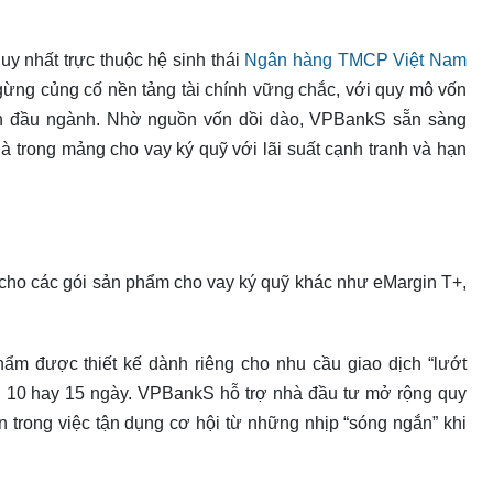
y nhất trực thuộc hệ sinh thái
Ngân hàng TMCP Việt Nam
ng củng cố nền tảng tài chính vững chắc, với quy mô vốn
dẫn đầu ngành. Nhờ nguồn vốn dồi dào, VPBankS sẵn sàng
 là trong mảng cho vay ký quỹ với lãi suất cạnh tranh và hạn
cho các gói sản phẩm cho vay ký quỹ khác như eMargin T+,
hẩm được thiết kế dành riêng cho nhu cầu giao dịch “lướt
 5, 10 hay 15 ngày. VPBankS hỗ trợ nhà đầu tư mở rộng quy
n trong việc tận dụng cơ hội từ những nhịp “sóng ngắn” khi