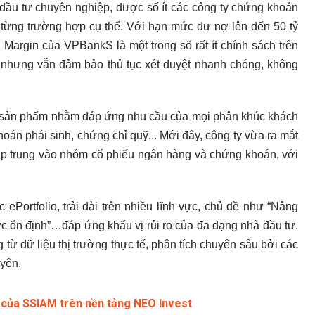
đầu tư chuyên nghiệp, được số ít các công ty chứng khoán
 từng trường hợp cụ thể. Với hạn mức dư nợ lên đến 50 tỷ
 Margin của VPBankS là một trong số rất ít chính sách trên
n nhưng vẫn đảm bảo thủ tục xét duyệt nhanh chóng, không
ải sản phẩm nhằm đáp ứng nhu cầu của mọi phân khúc khách
hoán phái sinh, chứng chỉ quỹ... Mới đây, công ty vừa ra mắt
tập trung vào nhóm cổ phiếu ngân hàng và chứng khoán, với
ortfolio, trải dài trên nhiều lĩnh vực, chủ đề như “Nâng
 tức ổn định”…đáp ứng khẩu vị rủi ro của đa dạng nhà đầu tư.
ừ dữ liệu thị trường thực tế, phân tích chuyên sâu bởi các
yên.
của SSIAM trên nền tảng NEO Invest