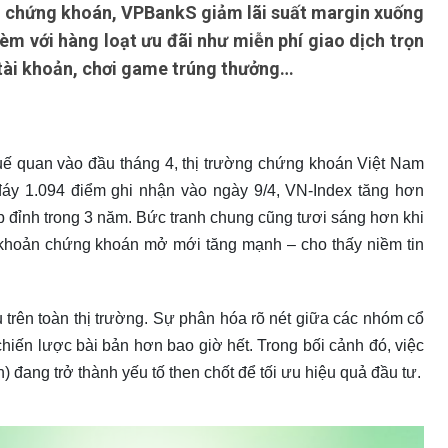
 chứng khoán, VPBankS giảm lãi suất margin xuống
èm với hàng loạt ưu đãi như miễn phí giao dịch trọn
 tài khoản, chơi game trúng thưởng…
uế quan vào đầu tháng 4, thị trường chứng khoán Việt Nam
áy 1.094 điểm ghi nhận vào ngày 9/4, VN-Index tăng hơn
ập đỉnh trong 3 năm. Bức tranh chung cũng tươi sáng hơn khi
i khoản chứng khoán mở mới tăng mạnh – cho thấy niềm tin
 trên toàn thị trường. Sự phân hóa rõ nét giữa các nhóm cổ
chiến lược bài bản hơn bao giờ hết. Trong bối cảnh đó, việc
 đang trở thành yếu tố then chốt để tối ưu hiệu quả đầu tư.