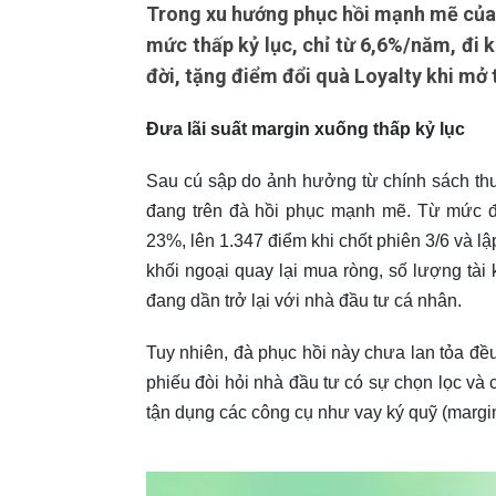
Trong xu hướng phục hồi mạnh mẽ của
mức thấp kỷ lục, chỉ từ 6,6%/năm, đi k
đời, tặng điểm đổi quà Loyalty khi mở
Đưa lãi suất margin xuống thấp kỷ lục
Sau cú sập do ảnh hưởng từ chính sách th
đang trên đà hồi phục mạnh mẽ. Từ mức đ
23%, lên 1.347 điểm khi chốt phiên 3/6 và l
khối ngoại quay lại mua ròng, số lượng tà
đang dần trở lại với nhà đầu tư cá nhân.
Tuy nhiên, đà phục hồi này chưa lan tỏa đều
phiếu đòi hỏi nhà đầu tư có sự chọn lọc và 
tận dụng các công cụ như vay ký quỹ (margin)