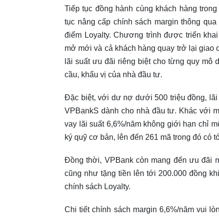
Tiếp tục đồng hành cùng khách hàng tron
tục nâng cấp chính sách margin thông qua c
điểm Loyalty. Chương trình được triển kh
mở mới và cả khách hàng quay trở lại giao d
lãi suất ưu đãi riêng biệt cho từng quy mô 
cầu, khẩu vị của nhà đầu tư.
Đặc biệt, với dư nợ dưới 500 triệu đồng, l
VPBankS dành cho nhà đầu tư. Khác với mộ
vay lãi suất 6,6%/năm không giới hạn chỉ m
ký quỹ cơ bản, lên đến 261 mã trong đó có t
Đồng thời, VPBank còn mang đến ưu đãi mi
cũng như tặng tiền lên tới 200.000 đồng kh
chính sách Loyalty.
Chi tiết chính sách margin 6,6%/năm vui lò