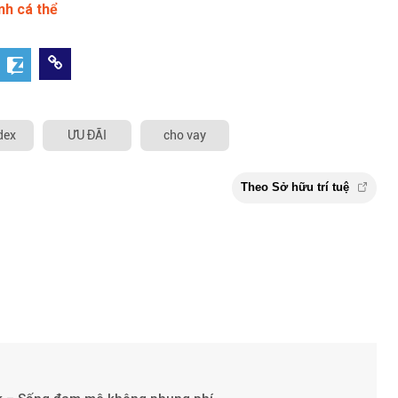
nh cá thể
dex
ƯU ĐÃI
cho vay