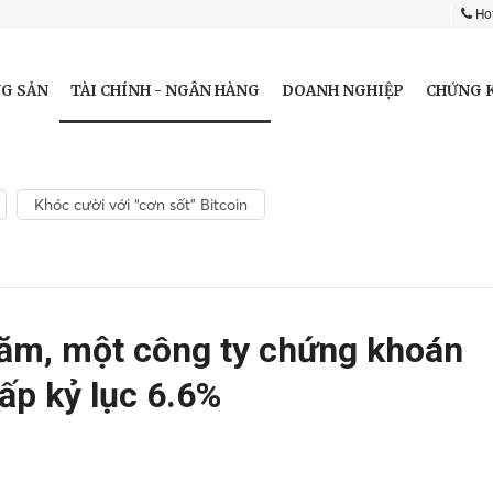
Hot
TÀI CHÍNH - NGÂN HÀNG
G SẢN
DOANH NGHIỆP
CHỨNG 
Khóc cười với “cơn sốt” Bitcoin
năm, một công ty chứng khoán
hấp kỷ lục 6.6%