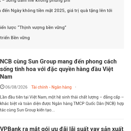
k – Sống đam mê không phung phí
đến Ngày không tiền mặt 2025, giá trị quà tặng lên tới
Theo Sở hữu t
iến lược “Thịnh vượng bền vững”
triển Bền vững
NCB cùng Sun Group mang đến phong cách
sống tinh hoa với đặc quyền hàng đầu Việt
Nam
06/08/2026
Tài chính - Ngân hàng
Lần đầu tiên tại Việt Nam, một hệ sinh thái chất lượng – đẳng cấp –
khác biệt và toàn diện được Ngân hàng TMCP Quốc Dân (NCB) hợp
tác cùng Sun Group kiến tạo...
VPBank ra mắt gói ưu đãi lãi suất vay sản xuất