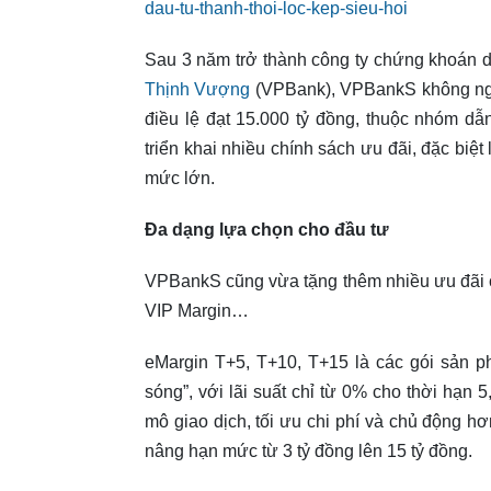
dau-tu-thanh-thoi-loc-kep-sieu-hoi
Sau 3 năm trở thành công ty chứng khoán du
Thịnh Vượng
(VPBank), VPBankS không ngừ
điều lệ đạt 15.000 tỷ đồng, thuộc nhóm 
triển khai nhiều chính sách ưu đãi, đặc biệt
mức lớn.
Đa dạng lựa chọn cho đầu tư
VPBankS cũng vừa tặng thêm nhiều ưu đãi 
VIP Margin…
eMargin T+5, T+10, T+15 là các gói sản p
sóng”, với lãi suất chỉ từ 0% cho thời hạn
mô giao dịch, tối ưu chi phí và chủ động hơ
nâng hạn mức từ 3 tỷ đồng lên 15 tỷ đồng.