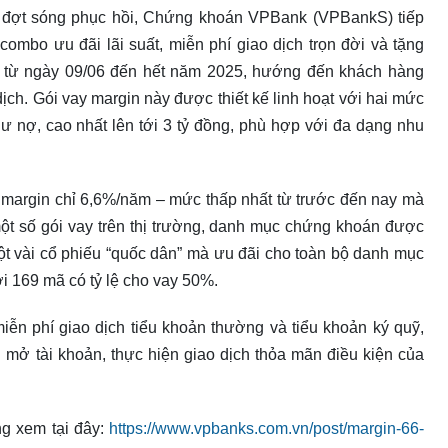
g đợt sóng phục hồi, Chứng khoán VPBank (VPBankS) tiếp
ombo ưu đãi lãi suất, miễn phí giao dịch trọn đời và tặng
ai từ ngày 09/06 đến hết năm 2025, hướng đến khách hàng
ịch. Gói vay margin này được thiết kế linh hoạt với hai mức
dư nợ, cao nhất lên tới 3 tỷ đồng, phù hợp với đa dạng nhu
ãi margin chỉ 6,6%/năm – mức thấp nhất từ trước đến nay mà
t số gói vay trên thị trường, danh mục chứng khoán được
ột vài cổ phiếu “quốc dân” mà ưu đãi cho toàn bộ danh mục
ới 169 mã có tỷ lệ cho vay 50%.
ễn phí giao dịch tiểu khoản thường và tiểu khoản ký quỹ,
i mở tài khoản, thực hiện giao dịch thỏa mãn điều kiện của
ng xem tại đây:
https://www.vpbanks.com.vn/post/margin-66-