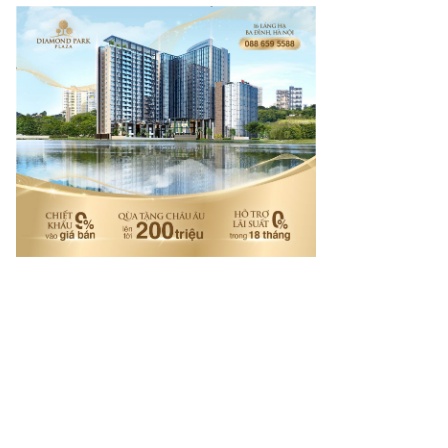
rí tuệ