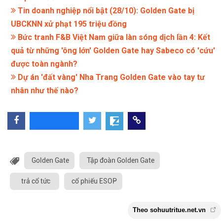
Tin doanh nghiệp nổi bật (28/10): Golden Gate bị
UBCKNN xử phạt 195 triệu đồng
Bức tranh F&B Việt Nam giữa làn sóng dịch lần 4: Kết
quả từ những 'ông lớn' Golden Gate hay Sabeco có 'cứu'
được toàn ngành?
Dự án 'đất vàng' Nha Trang Golden Gate vào tay tư
nhân như thế nào?
Golden Gate
Tập đoàn Golden Gate
trả cổ tức
cổ phiếu ESOP