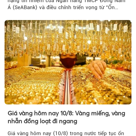
hạng tín nhiệm của Ngân hàng TMCP Đông Nam
Á (SeABank) và điều chỉnh triển vọng từ “Ổn
định” lên “Tích cực”…
Giá vàng hôm nay 10/8: Vàng miếng, vàng
nhẫn đồng loạt đi ngang
Giá vàng hôm nay (10/8) trong nước tiếp tục ổn