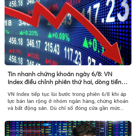
Tin nhanh chứng khoán ngày 6/8: VN
Index điều chỉnh phiên thứ hai, dòng tiền
chờ phản ứng tại vùng MA20
VN Index tiếp tục lùi bước trong phiên 6/8 khi áp
lực bán lan rộng ở nhóm ngân hàng, chứng khoán
và bất động sản. Dù chỉ số đóng cửa gần mức
thấp nhất...