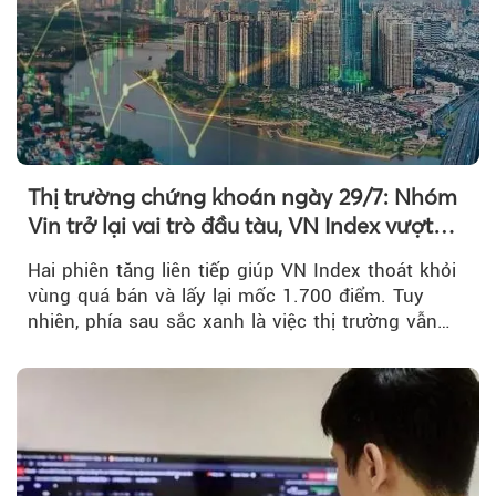
Thị trường chứng khoán ngày 29/7: Nhóm
Vin trở lại vai trò đầu tàu, VN Index vượt
mốc 1.700 điểm
Hai phiên tăng liên tiếp giúp VN Index thoát khỏi
vùng quá bán và lấy lại mốc 1.700 điểm. Tuy
nhiên, phía sau sắc xanh là việc thị trường vẫn
chủ yếu được nâng đỡ bởi nhóm Vin, còn dòng
tiền vẫn chưa thực sự trở lại.