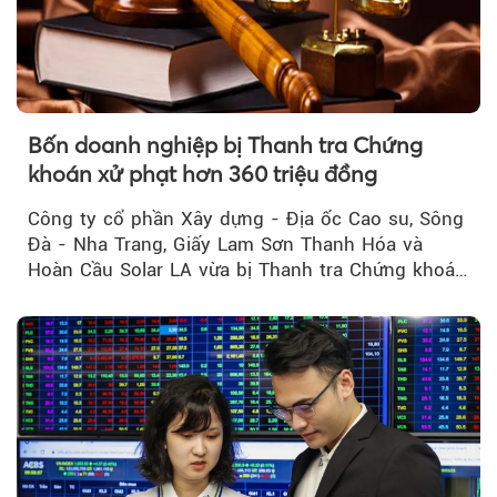
Bốn doanh nghiệp bị Thanh tra Chứng
khoán xử phạt hơn 360 triệu đồng
Công ty cổ phần Xây dựng - Địa ốc Cao su, Sông
Đà - Nha Trang, Giấy Lam Sơn Thanh Hóa và
Hoàn Cầu Solar LA vừa bị Thanh tra Chứng khoán
Nhà nước xử phạt tổng cộng hơn 362 triệu đồng
do vi phạm quy định về công bố thông tin trên
thị trường chứng khoán.