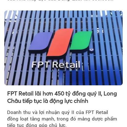
m³...
FPT Retail lãi hơn 450 tỷ đồng quý II, Long
Châu tiếp tục là động lực chính
Doanh thu và lợi nhuận quý II của FPT Retail
đồng loạt tăng mạnh, trong đó mảng dược phẩm
tiếp tục đóng góp chủ lực.