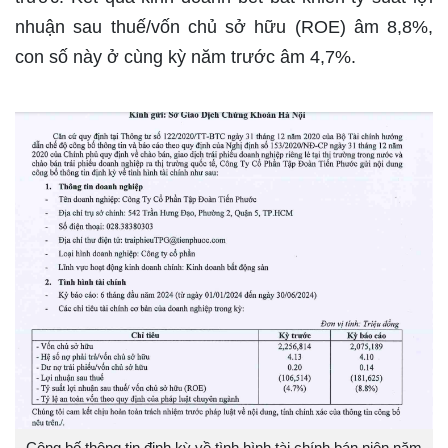
nhuận sau thuế/vốn chủ sở hữu (ROE) âm 8,8%,
con số này ở cùng kỳ năm trước âm 4,7%.
Công bố thông tin định kỳ về tình hình tài chính bán niên năm