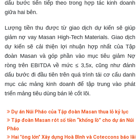
dấu bước tiến tiếp theo trong hợp tác kinh doanh
giữa hai bên.
Lượng tiền thu được từ giao dịch dự kiến ​​sẽ giúp
giảm nợ vay Masan High-Tech Materials. Giao dịch
dự kiến ​​sẽ cải thiện lợi nhuận hợp nhất của Tập
đoàn Masan và góp phần vào mục tiêu giảm Nợ
ròng trên EBITDA về mức ≤ 3,5x, cũng như đánh
dấu bước đi đầu tiên trên quá trình tái cơ cấu danh
mục các mảng kinh doanh để tập trung vào phát
triển mảng tiêu dùng bán lẻ cốt lõi.
Dự án Núi Pháo của Tập đoàn Masan thua lỗ kỷ lục
Tập đoàn Masan rót số tiền “khổng lồ” cho dự án Núi
Pháo
Hai "ông lớn" Xây dựng Hoà Bình và Coteccons báo lãi