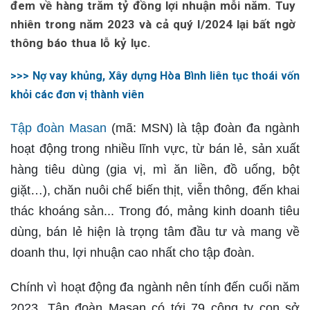
đem về hàng trăm tỷ đồng lợi nhuận mỗi năm. Tuy
nhiên trong năm 2023 và cả quý I/2024 lại bất ngờ
thông báo thua lỗ kỷ lục.
>>> Nợ vay khủng, Xây dựng Hòa Bình liên tục thoái vốn
khỏi các đơn vị thành viên
Tập đoàn Masan
(mã: MSN) là tập đoàn đa ngành
hoạt động trong nhiều lĩnh vực, từ bán lẻ, sản xuất
hàng tiêu dùng (gia vị, mì ăn liền, đồ uống, bột
giặt…), chăn nuôi chế biến thịt, viễn thông, đến khai
thác khoáng sản... Trong đó, mảng kinh doanh tiêu
dùng, bán lẻ hiện là trọng tâm đầu tư và mang về
doanh thu, lợi nhuận cao nhất cho tập đoàn.
Chính vì hoạt động đa ngành nên tính đến cuối năm
2023, Tập đoàn Masan có tới 79 công ty con sở