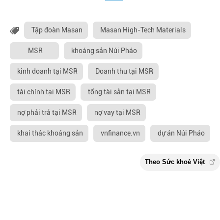
Tập đoàn Masan
Masan High-Tech Materials
MSR
khoáng sản Núi Pháo
kinh doanh tại MSR
Doanh thu tại MSR
tài chính tại MSR
tổng tài sản tại MSR
nợ phải trả tại MSR
nợ vay tại MSR
khai thác khoáng sản
vnfinance.vn
dự án Núi Pháo