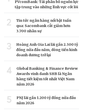
PVcomBank: Tái phân bổ nguồn lực
tập trung vào những lĩnh vực cốt lõi
2
Tin tức ngân hàng nổi bật tuần
qua: Sacombank cắt giảm hơn
3.700 nhân sự
3
Hoàng Anh Gia Lai lãi gần 2.300 tỷ
đồng nửa đầu năm, dòng tiền kinh
doanh dương trở lại
4
Global Banking & Finance Review
Awards vinh danh SHB là Ngân
hàng tiết kiệm tốt nhất Việt Nam
năm 2026
5
PNJ lãi gần 1.200 tỷ đồng nửa đầu
năm 2026