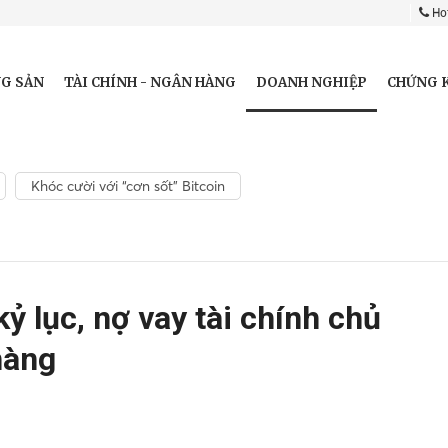
Hot
DOANH NGHIỆP
G SẢN
TÀI CHÍNH - NGÂN HÀNG
CHỨNG 
Khóc cười với “cơn sốt” Bitcoin
ỷ lục, nợ vay tài chính chủ
hàng